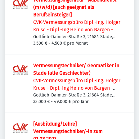
(m/w/d) [auch geeignet als
Berufseinsteiger]
CVK-Vermessungsbüro Dipl.-Ing. Holger
Kruse - Dipl.-Ing Heino von Bargen -
Daniel Kruse, M. Sc.
Gottlieb-Daimler-Straße 3, 21684 Stade,
Deutschland
3.500 € - 4.500 € pro Monat
Vermessungstechniker/ Geomatiker in
Stade (alle Geschlechter)
CVK-Vermessungsbüro Dipl.-Ing. Holger
Kruse - Dipl.-Ing Heino von Bargen -
Daniel Kruse, M. Sc.
Gottlieb-Daimler-Straße 3, 21684 Stade,
Deutschland
33.000 € - 49.000 € pro Jahr
[Ausbildung/Lehre]
Vermessungstechniker/-in zum
01.08.2027