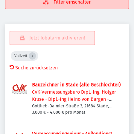
Filter einschalten
Jetzt Jobalarm aktivieren!
Vollzeit
Suche zurücksetzen
Bauzeichner in Stade (alle Geschlechter)
CVK-Vermessungsbüro Dipl.-Ing. Holger
Kruse - Dipl.-Ing Heino von Bargen -
Daniel Kruse, M. Sc.
Gottlieb-Daimler-Straße 3, 21684 Stade,
Deutschland
3.000 € - 4.000 € pro Monat
Vermessungsingenieur - Außendienst