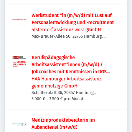
Deutschland
Werkstudent *in (m/w/d) mit Lust auf
Personalentwicklung und -recruitment
alsterdorf assistenz west gGmbH
Max-Brauer-Allee 50, 22765 Hamburg,
Deutschland
Berufspädagogische
Arbeitsassistent*innen (m/w/d) /
Jobcoaches mit Kenntnissen in DGS
(Deutsche Gebärdensprache)
HAA Hamburger Arbeitsassistenz
gemeinnützige GmbH
Schulterblatt 36, 20357 Hamburg,
Deutschland
3.000 € - 3.500 € pro Monat
Medizinprodukteberaterin im
Außendienst (m/w/d)