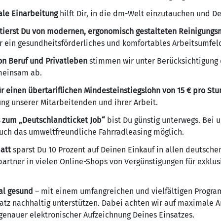
ale Einarbeitung
hilft Dir, in die dm-Welt einzutauchen und De
fitierst Du von modernen, ergonomisch gestalteten Reinigung
ür ein gesundheitsförderliches und komfortables Arbeitsumfel
on Beruf und Privatleben
stimmen wir unter Berücksichtigung
emeinsam ab.
 einen übertariflichen Mindesteinstiegslohn von 15 € pro St
ung unserer Mitarbeitenden und ihrer Arbeit.
 zum „Deutschlandticket Job“
bist Du günstig unterwegs. Bei un
uch das umweltfreundliche Fahrradleasing möglich.
att
sparst Du 10 Prozent auf Deinen Einkauf in allen deutsche
artner in vielen Online-Shops von Vergünstigungen für exklu
ial gesund
– mit einem umfangreichen und vielfältigen Progr
tz nachhaltig unterstützen. Dabei achten wir auf maximale 
genauer elektronischer Aufzeichnung Deines Einsatzes.