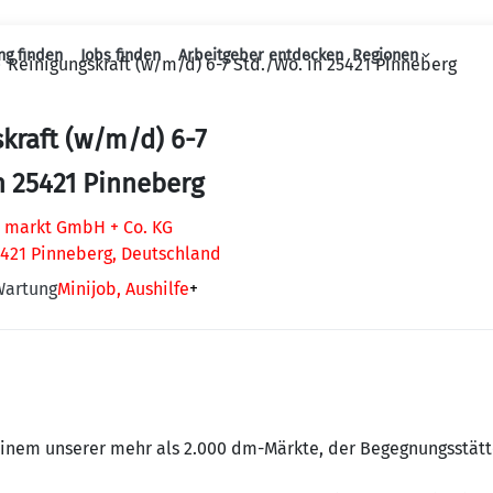
ng finden
Jobs finden
Arbeitgeber entdecken
Regionen
Reinigungskraft (w/m/d) 6-7 Std./Wo. in 25421 Pinneberg
Haupt-Navigation
kraft (w/m/d) 6-7
n 25421 Pinneberg
 markt GmbH + Co. KG
5421 Pinneberg, Deutschland
Wartung
Minijob, Aushilfe
+
inem unserer mehr als 2.000 dm-Märkte, der Begegnungsstät