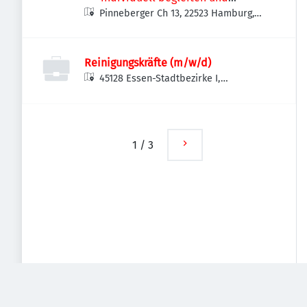
Pinneberger Ch 13, 22523 Hamburg,
betreuen UG (haftungsbeschränkt)
Deutschland
Reinigungskräfte (m/w/d)
45128 Essen-Stadtbezirke I,
Deutschland
1
/
3