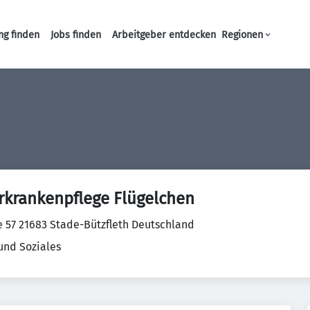
ng finden
Jobs finden
Arbeitgeber entdecken
Regionen
Haupt-Navigation
krankenpflege Flügelchen
e 57 21683 Stade-Bützfleth Deutschland
und Soziales