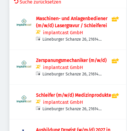
Suche zurücksetzen
Maschinen- und Anlagenbediener
(m/w/d) Lasergravur / Schleiferei
implantcast GmbH
Lüneburger Schanze 26, 21614
Buxtehude-Eilendorf, Deutschland
Zerspanungsmechaniker (m/w/d)
implantcast GmbH
Lüneburger Schanze 26, 21614
Buxtehude-Eilendorf, Deutschland
Schleifer (m/w/d) Medizinprodukte
implantcast GmbH
Lüneburger Schanze 26, 21614
Buxtehude-Eilendorf, Deutschland
Ausbildung Drogist (w/m/d) 2027 in