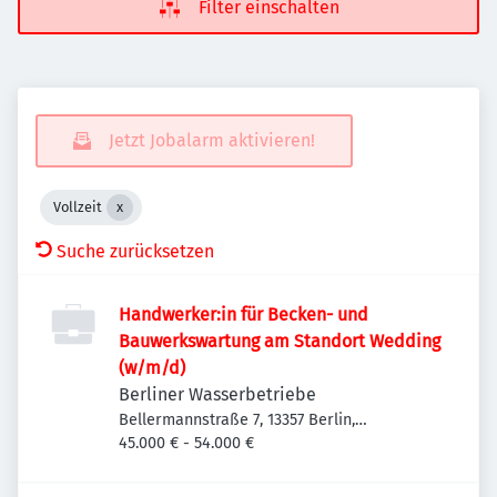
Filter einschalten
Jetzt Jobalarm aktivieren!
Vollzeit
Suche zurücksetzen
Handwerker:in für Becken- und
Bauwerkswartung am Standort Wedding
(w/m/d)
Berliner Wasserbetriebe
Bellermannstraße 7, 13357 Berlin,
Deutschland
45.000 € - 54.000 €