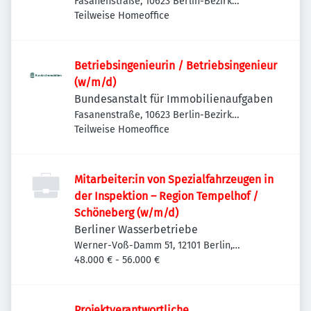
Fasanenstraße, 10623 Berlin-Bezirk
Charlottenburg-Wilmersdorf, Deutschland
Teilweise Homeoffice
Betriebsingenieurin / Betriebsingenieur
(w/m/d)
Bundesanstalt für Immobilienaufgaben
Fasanenstraße, 10623 Berlin-Bezirk
Charlottenburg-Wilmersdorf, Deutschland
Teilweise Homeoffice
Mitarbeiter:in von Spezialfahrzeugen in
der Inspektion – Region Tempelhof /
Schöneberg (w/m/d)
Berliner Wasserbetriebe
Werner-Voß-Damm 51, 12101 Berlin,
Deutschland
48.000 € - 56.000 €
Projektverantwortliche