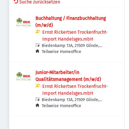
Suche zurücksetzen
Buchhaltung / Finanzbuchhaltung
(m/w/d)
Ernst Rickertsen Trockenfrucht-
Import Handelsges.mbH
Biedenkamp 13A, 21509 Glinde,
Deutschland
Teilweise Homeoffice
Junior-Mitarbeiter/in
Qualitätsmanagement (m/w/d)
Ernst Rickertsen Trockenfrucht-
Import Handelsges.mbH
Biedenkamp 13A, 21509 Glinde,
Deutschland
Teilweise Homeoffice