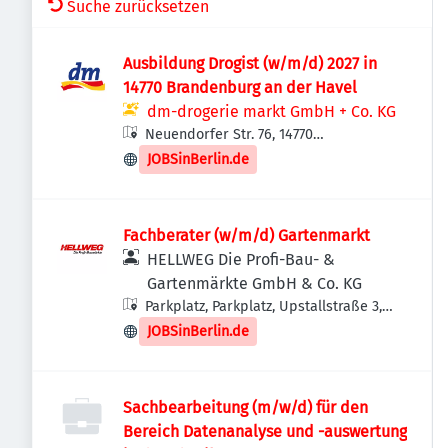
Suche zurücksetzen
Ausbildung Drogist (w/m/d) 2027 in
14770 Brandenburg an der Havel
dm-drogerie markt GmbH + Co. KG
Neuendorfer Str. 76, 14770
Brandenburg an der Havel,
JOBSinBerlin.de
Deutschland
Fachberater (w/m/d) Gartenmarkt
HELLWEG Die Profi-Bau- &
Gartenmärkte GmbH & Co. KG
Parkplatz, Parkplatz, Upstallstraße 3,
14772 Brandenburg an der Havel,
JOBSinBerlin.de
Deutschland
Sachbearbeitung (m/w/d) für den
Bereich Datenanalyse und -auswertung