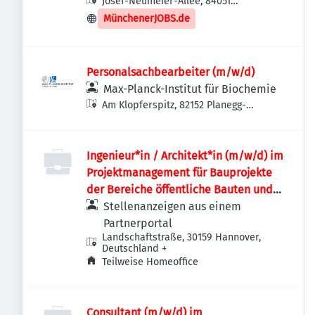
Josef-Neumeier-Allee, 84051
Essenbach, Deutschland
MünchenerJOBS.de
Personalsachbearbeiter (m/w/d)
Max-Planck-Institut für Biochemie
Am Klopferspitz, 82152 Planegg-
Martinsried, Deutschland
Ingenieur*in / Architekt*in (m/w/d) im
Projektmanagement für Bauprojekte
der Bereiche öffentliche Bauten und
Industriebauten / Infrastruktur
Stellenanzeigen aus einem
Partnerportal
Landschaftstraße, 30159 Hannover,
Deutschland
+
Teilweise Homeoffice
Consultant (m/w/d) im