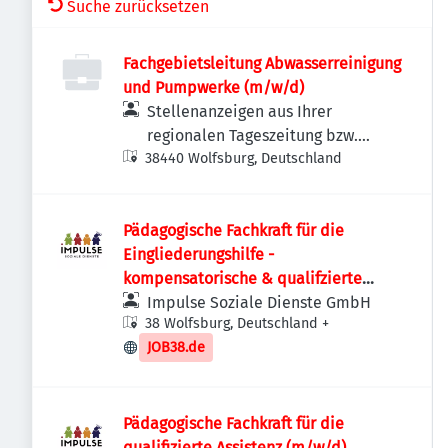
Suche zurücksetzen
Fachgebietsleitung Abwasserreinigung
und Pumpwerke (m/w/d)
Stellenanzeigen aus Ihrer
regionalen Tageszeitung bzw.
38440 Wolfsburg, Deutschland
Anzeigenzeitung
Pädagogische Fachkraft für die
Eingliederungshilfe -
kompensatorische & qualifzierte
Asssistenz (m/w/d)
Impulse Soziale Dienste GmbH
38 Wolfsburg, Deutschland
+
JOB38.de
Pädagogische Fachkraft für die
qualifizierte Assistenz (m/w/d)