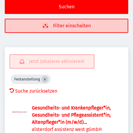
Suchen
Filter einschalten
Jetzt Jobalarm aktivieren!
Festanstellung
Suche zurücksetzen
Gesundheits- und Krankenpfleger*in,
Gesundheits- und Pflegeassistent*in,
Altenpfleger*in (m/w/d)
Tagewerk.elbinsel
alsterdorf assistenz west gGmbH