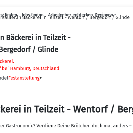
ng finden
Jobs finden
Arbeitgeber entdecken
Regionen
rkäufer:in Bäckerei in Teilzeit - Wentorf / Bergedorf / Glinde
Haupt-Navigation
n Bäckerei in Teilzeit -
Bergedorf / Glinde
ckerei.
f bei Hamburg, Deutschland
ndel
Festanstellung
+
kerei in Teilzeit - Wentorf / Be
er Gastronomie? Verdiene Deine Brötchen doch mal anders –