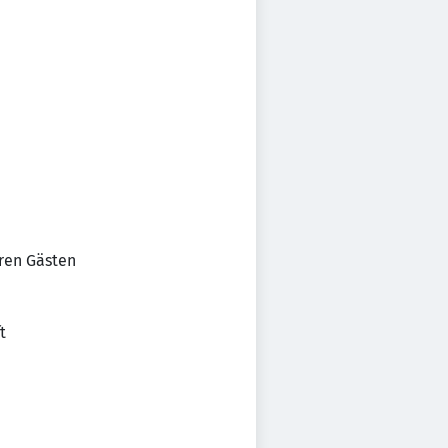
eren Gästen
t