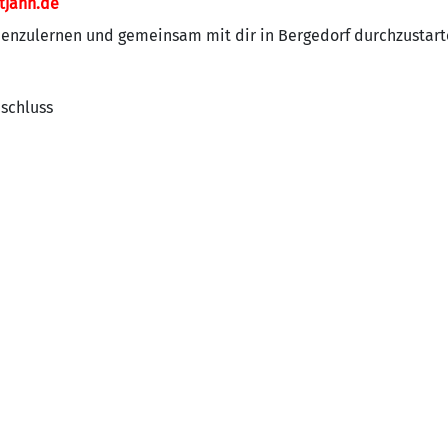
jahn.de
nnenzulernen und gemeinsam mit dir in Bergedorf durchzustart
bschluss