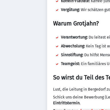
Koffein-Flatrate:
Kaffee-Junk
Vergütung:
Wir schätzen gu
Warum Grotjahn?
Verantwortung:
Du leitest e
Abwechslung:
Kein Tag ist 
Sinnstiftung:
Du hilfst Mens
Teamgeist:
Ein familiäres 
So wirst du Teil des 
Lust, die Leitung in Bergedorf 
Schick uns deine Bewerbung (Leb
Eintrittstermin
.