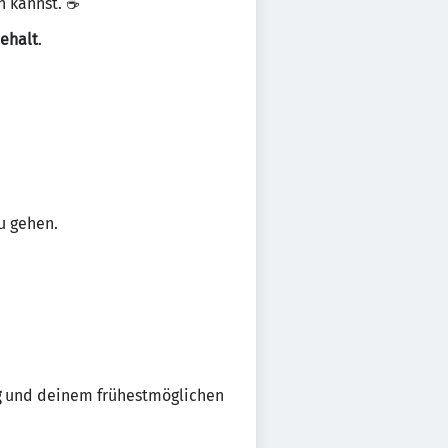
en kannst. ☕
Gehalt
.
u gehen.
g
und deinem frühestmöglichen