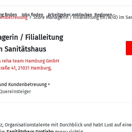
ng finden
Jobs finden
Arbeitgeber entdecken
Regionen
denbetreuung
Store Managerin / Filialleitung (m/w/d) im Sa
Haupt-Navigation
gerin / Filialleitung
m Sanitätshaus
us reha team Hamburg GmbH
traße 41, 21031 Hamburg,
 und Kundenbetreuung
+
Quereinsteiger
z, Organisationstalente mit Durchblick und habt Lust auf eine P
eim
Sanitätshaus Grotjahn
genau richtig.