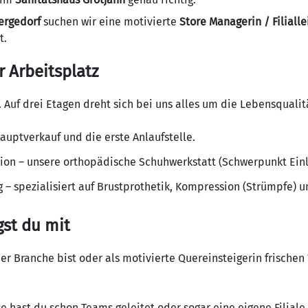
rgedorf
suchen wir eine motivierte
Store Managerin / Filiall
t.
 Arbeitsplatz
. Auf drei Etagen dreht sich bei uns alles um die Lebensquali
auptverkauf und die erste Anlaufstelle.
sion – unsere orthopädische Schuhwerkstatt (Schwerpunkt Einl
 – spezialisiert auf Brustprothetik, Kompression (Strümpfe) 
gst du mit
der Branche bist oder als motivierte Quereinsteigerin frischen
 hast du schon Teams geleitet oder sogar eine eigene Filiale 