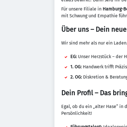
Für unsere Filiale in
Hamburg-Be
mit Schwung und Empathie führ
Über uns – Dein neuer
Wir sind mehr als nur ein Laden
EG:
Unser Herzstück – der H
1. OG:
Handwerk trifft Präzi
2. OG:
Diskretion & Beratung
Dein Profil – Das brin
Egal, ob du ein „alter Hase“ in 
Persönlichkeit!
Führungstalent:
Idealerweise