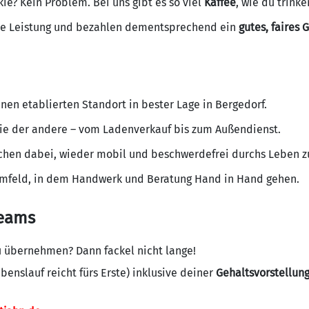
ie? Kein Problem. Bei uns gibt es so viel
Kaffee
, wie du trink
te Leistung und bezahlen dementsprechend ein
gutes, faires 
inen etablierten Standort in bester Lage in Bergedorf.
wie der andere – vom Ladenverkauf bis zum Außendienst.
chen dabei, wieder mobil und beschwerdefrei durchs Leben z
Umfeld, in dem Handwerk und Beratung Hand in Hand gehen.
Teams
zu übernehmen? Dann fackel nicht lange!
enslauf reicht fürs Erste) inklusive deiner
Gehaltsvorstellun