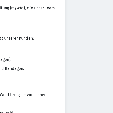
eitung (m/w/d)
, die unser Team
tät unserer Kunden:
agen).
und Bandagen.
 Wind bringst – wir suchen
gerockt.