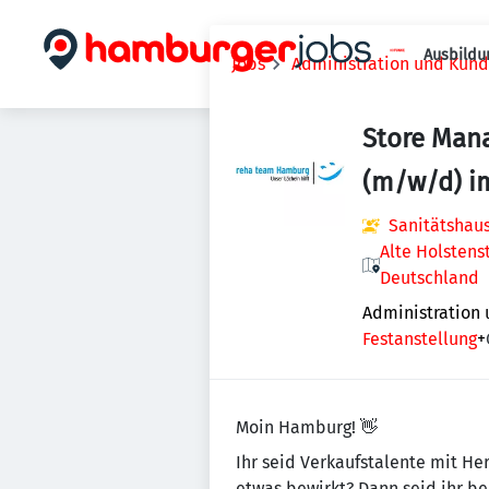
Ausbildu
Jobs
Administration und Kun
Store Mana
(m/w/d) i
Sanitätsha
Alte Holstens
Deutschland
Administration
Festanstellung
+
Moin Hamburg! 👋
Ihr seid Verkaufstalente mit Her
etwas bewirkt? Dann seid ihr b