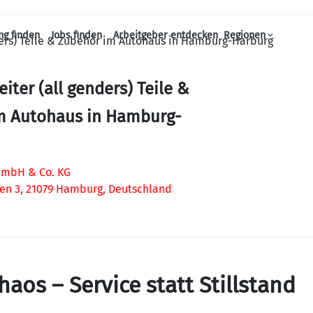
ng finden
Jobs finden
Arbeitgeber entdecken
Regionen
ers) Teile & Zubehör im Autohaus in Hamburg-Harburg
Haupt-Navigation
iter (all genders) Teile &
m Autohaus in Hamburg-
 GmbH & Co. KG
n 3, 21079 Hamburg, Deutschland
aos – Service statt Stillstand