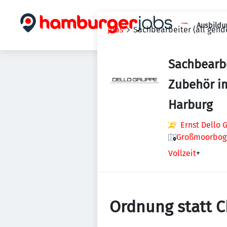
Ausbildu
Jobs
Sachbearbeiter (all gend
Sachbearbe
Zubehör i
Harburg
Ernst Dello
Großmoorboge
Vollzeit
+
Ordnung statt Ch