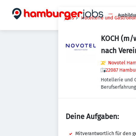
Ausbildu
Jobs
Hotellerie und Gastrono
KOCH (m/w
nach Vere
Novotel Hamb
22087 Hambur
Hotellerie und
Berufserfahrung 
Deine Aufgaben:
Mitverantwortlich für den 