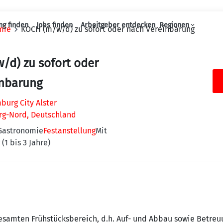
ng finden
Jobs finden
Arbeitgeber entdecken
Regionen
mie
KOCH (m/w/d) zu sofort oder nach Vereinbarung
Haupt-Navigation
/d) zu sofort oder
inbarung
urg City Alster
g-Nord, Deutschland
 Gastronomie
Festanstellung
Mit
(1 bis 3 Jahre)
gesamten Frühstücksbereich, d.h. Auf- und Abbau sowie Betreu