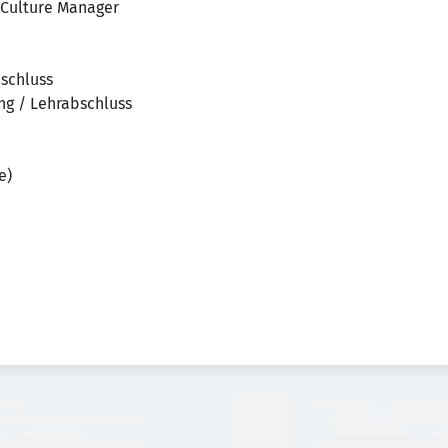
 Culture Manager
bschluss
ng / Lehrabschluss
e)