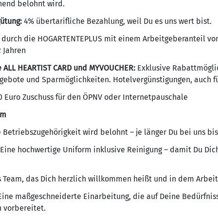
hend belohnt wird.
ütung:
4% übertarifliche Bezahlung, weil Du es uns wert bist.
durch die HOGARTENTEPLUS mit einem Arbeitgeberanteil von
2 Jahren
ie ALL HEARTIST CARD und MYVOUCHER:
Exklusive Rabattmögli
ngebote und Sparmöglichkeiten. Hotelvergünstigungen, auch fü
 Euro Zuschuss für den ÖPNV oder Internetpauschale
mm
Betriebszugehörigkeit wird belohnt – je länger Du bei uns bist
Eine hochwertige Uniform inklusive Reinigung – damit Du Dich
s Team, das Dich herzlich willkommen heißt und in dem Arbei
ine maßgeschneiderte Einarbeitung, die auf Deine Bedürfnis
 vorbereitet.