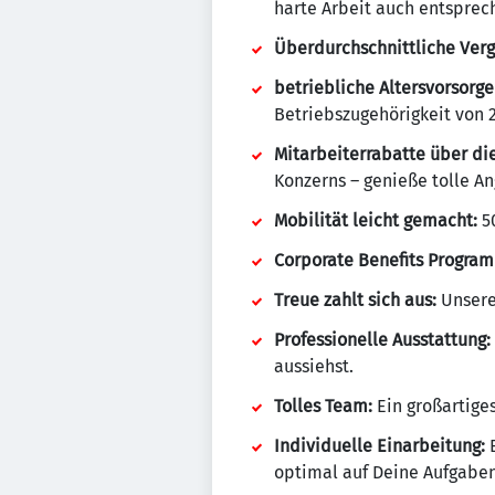
harte Arbeit auch entsprec
Überdurchschnittliche Verg
betriebliche Altersvorsorge
Betriebszugehörigkeit von 
Mitarbeiterrabatte über d
Konzerns – genieße tolle A
Mobilität leicht gemacht:
50
Corporate Benefits Progra
Treue zahlt sich aus:
Unsere 
Professionelle Ausstattung:
aussiehst.
Tolles Team:
Ein großartige
Individuelle Einarbeitung:
E
optimal auf Deine Aufgaben