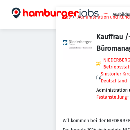
Ausbildu
Jobs
Administration und Kun
Kauffrau /
Büromana
NIEDERBERG
Betriebsstä
Sinstorfer Ki
Deutschland
Administration
Festanstellung
+
Willkommen bei der NIEDERBE
Die bereits 1924 gegründete N