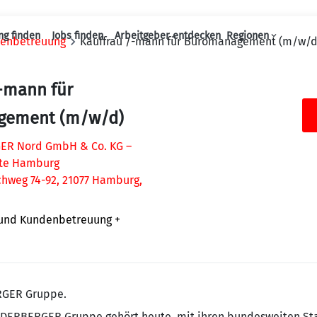
ng finden
Jobs finden
Arbeitgeber entdecken
Regionen
denbetreuung
Kauffrau /-mann für Büromanagement (m/w/d
Haupt-Navigation
-mann für
gement (m/w/d)
ER Nord GmbH & Co. KG –
tte Hamburg
rchweg 74-92, 21077 Hamburg,
 und Kundenbetreuung
+
RGER Gruppe.
IEDERBERGER Gruppe gehört heute, mit ihren bundesweiten St