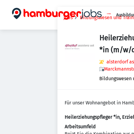
Ausbildu
Jobs
Bildungswesen und Train
Heilerzieh
*in (m/w/
alsterdorf a
Marckmannstr
Bildungswesen 
Für unser Wohnangebot in Hamb
Heilerziehungspfleger *in, Erzi
Arbeitsumfeld
Reizt Sie die Kombination aus 