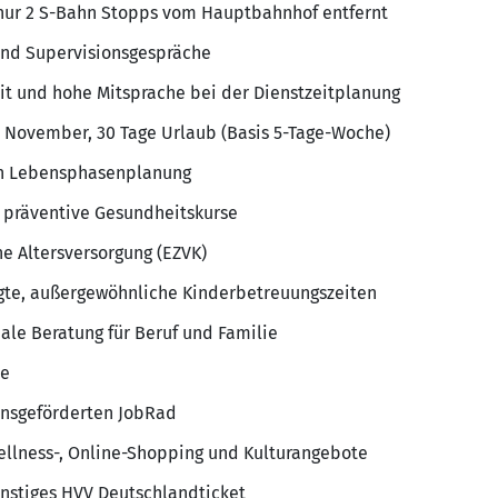
 nur 2 S-Bahn Stopps vom Hauptbahnhof entfernt
und Supervisionsgespräche
zeit und hohe Mitsprache bei der Dienstzeitplanung
 November, 30 Tage Urlaub (Basis 5-Tage-Woche)
len Lebensphasenplanung
 präventive Gesundheitskurse
he Altersversorgung (EZVK)
ngte, außergewöhnliche Kinderbetreuungszeiten
ale Beratung für Beruf und Familie
te
nsgeförderten JobRad
ellness-, Online-Shopping und Kulturangebote
nstiges HVV Deutschlandticket