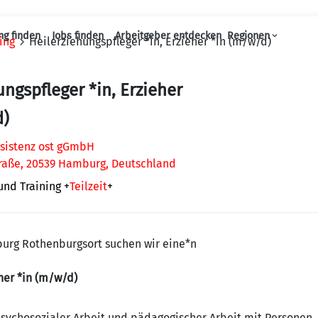
ng finden
Jobs finden
Arbeitgeber entdecken
Regionen
ing
Heilerziehungspfleger *in, Erzieher *in (m/w/d)
Haupt-Navigation
ungspfleger *in, Erzieher
d)
ssistenz ost gGmbH
aße, 20539 Hamburg, Deutschland
und Training
+
Teilzeit
+
urg Rothenburgsort suchen wir eine*n
eher *in (m/w/d)
psychosozialer Arbeit und pädagogischer Arbeit mit Personen,