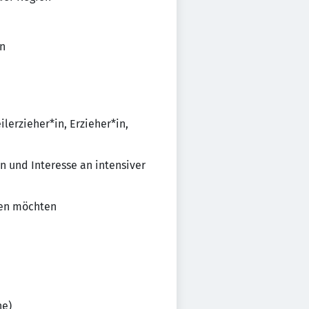
en
lerzieher*in, Erzieher*in,
und Interesse an intensiver
gen möchten
he)