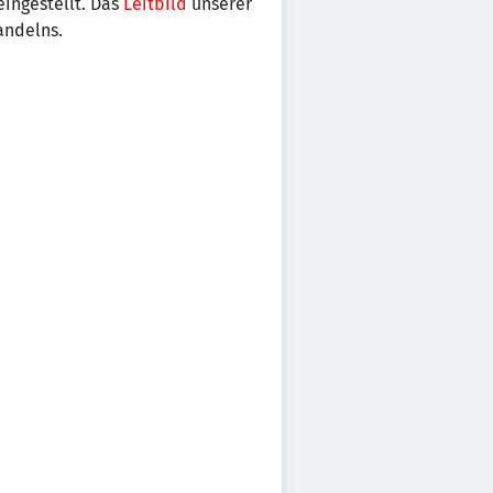
ingestellt. Das
Leitbild
unserer
andelns.