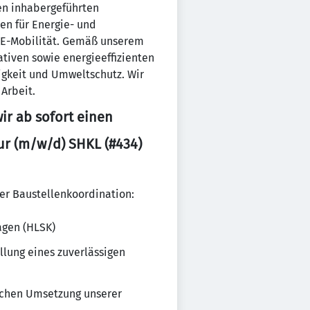
hen inhabergeführten
en für Energie- und
d E-Mobilität. Gemäß unserem
ativen sowie energieeffizienten
igkeit und Umweltschutz. Wir
Arbeit.
r ab sofort einen
r (m/w/d) SHKL (#434)
er Baustellenkoordination:
agen (HLSK)
lung eines zuverlässigen
eichen Umsetzung unserer