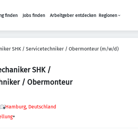
ng finden
Jobs finden
Arbeitgeber entdecken
Regionen
Haupt-Navigation
iker SHK / Servicetechniker / Obermonteur (m/w/d)
chaniker SHK /
chniker / Obermonteur
Hamburg, Deutschland
ellung
+