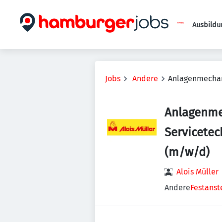
Ausbildu
Jobs
Andere
Anlagenmechan
Anlagenme
Servicete
(m/w/d)
Alois Müller
Andere
Festanst