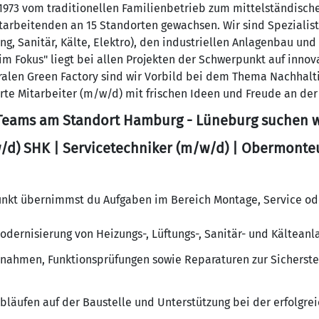
t 1973 vom traditionellen Familienbetrieb zum mittelständisc
arbeitenden an 15 Standorten gewachsen. Wir sind Spezialist
g, Sanitär, Kälte, Elektro), den industriellen Anlagenbau un
m Fokus" liegt bei allen Projekten der Schwerpunkt auf innov
ralen Green Factory sind wir Vorbild bei dem Thema Nachhalt
te Mitarbeiter (m/w/d) mit frischen Ideen und Freude an der 
 Teams am Standort Hamburg - Lüneburg suchen wi
d) SHK | Servicetechniker (m/w/d) | Obermonteu
unkt übernimmst du Aufgaben im Bereich Montage, Service od
odernisierung von Heizungs-, Lüftungs-, Sanitär- und Kälteanl
nahmen, Funktionsprüfungen sowie Reparaturen zur Sicherstel
läufen auf der Baustelle und Unterstützung bei der erfolgr