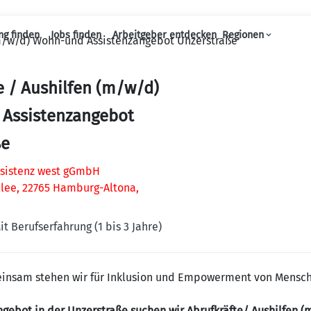
ng finden
Jobs finden
Arbeitgeber entdecken
Regionen
(m/w/d) Wohn-und Assistenzangebot Unzerstraße
Haupt-Navigation
e / Aushilfen (m/w/d)
Assistenzangebot
ße
ssistenz west gGmbH
lee, 22765 Hamburg-Altona,
it Berufserfahrung (1 bis 3 Jahre)
meinsam stehen wir für Inklusion und Empowerment von Mensc
gebot in der Unzerstraße suchen wir Abrufkräfte/ Aushilfen (