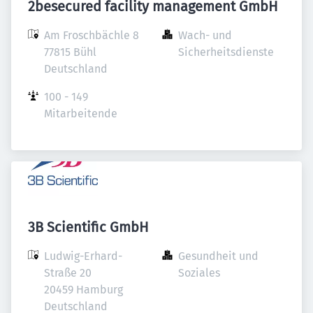
2besecured facility management GmbH
Am Froschbächle 8

Wach- und 
77815 Bühl

Sicherheitsdienste
Deutschland
100 - 149 
Mitarbeitende
3B Scientific GmbH
Ludwig-Erhard-
Gesundheit und 
Straße 20

Soziales
20459 Hamburg

Deutschland