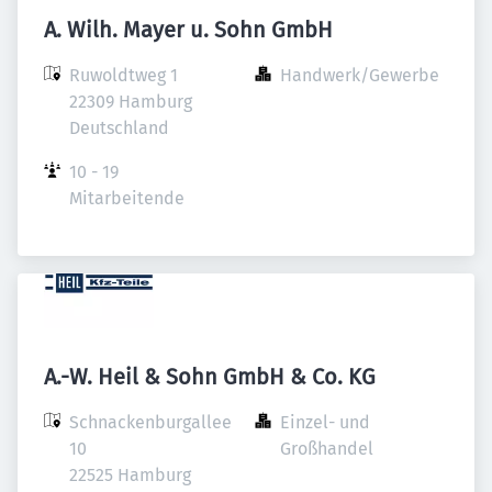
A. Wilh. Mayer u. Sohn GmbH
Ruwoldtweg 1

Handwerk/Gewerbe
22309 Hamburg

Deutschland
10 - 19 
Mitarbeitende
A.-W. Heil & Sohn GmbH & Co. KG
Schnackenburgallee 
Einzel- und 
10

Großhandel
22525 Hamburg
