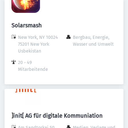
Solarsmash
New York, NY 10024

Bergbau, Energie, 
75201 New York

Wasser und Umwelt
Usbekistan
20 - 49 
Mitarbeitende
]init[ AG für digitale Kommuniation
Am Sandtorkai 50

Medien, Verlage und 