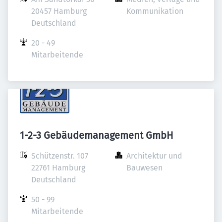
20457 Hamburg

Kommunikation
Deutschland
20 - 49 
Mitarbeitende
1-2-3 Gebäudemanagement GmbH
Schützenstr. 107

Architektur und 
22761 Hamburg

Bauwesen
Deutschland
50 - 99 
Mitarbeitende