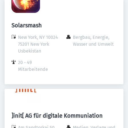
Solarsmash
New York, NY 10024

Bergbau, Energie, 
75201 New York

Wasser und Umwelt
Usbekistan
20 - 49 
Mitarbeitende
]init[ AG für digitale Kommuniation
Am Sandtorkai 50

Medien, Verlage und 