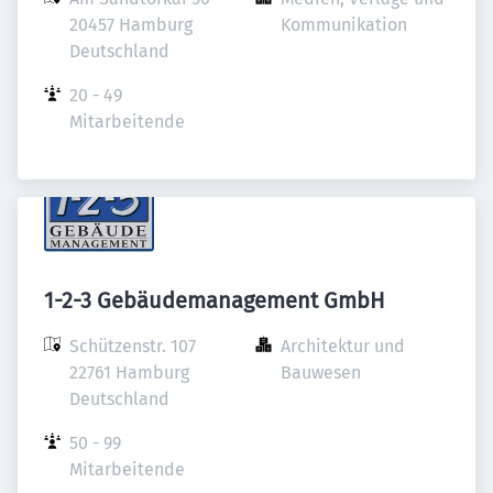
20457 Hamburg

Kommunikation
Deutschland
20 - 49 
Mitarbeitende
1-2-3 Gebäudemanagement GmbH
Schützenstr. 107

Architektur und 
22761 Hamburg

Bauwesen
Deutschland
50 - 99 
Mitarbeitende