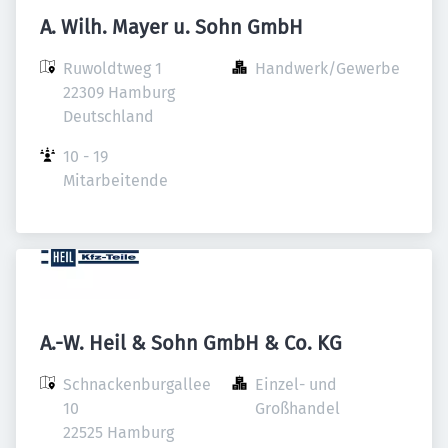
A. Wilh. Mayer u. Sohn GmbH
Ruwoldtweg 1

Handwerk/Gewerbe
22309 Hamburg

Deutschland
10 - 19 
Mitarbeitende
A.-W. Heil & Sohn GmbH & Co. KG
Schnackenburgallee 
Einzel- und 
10

Großhandel
22525 Hamburg
