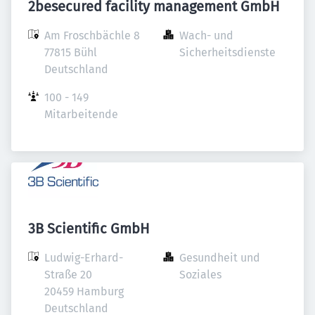
2besecured facility management GmbH
Am Froschbächle 8

Wach- und 
77815 Bühl

Sicherheitsdienste
Deutschland
100 - 149 
Mitarbeitende
3B Scientific GmbH
Ludwig-Erhard-
Gesundheit und 
Straße 20

Soziales
20459 Hamburg

Deutschland