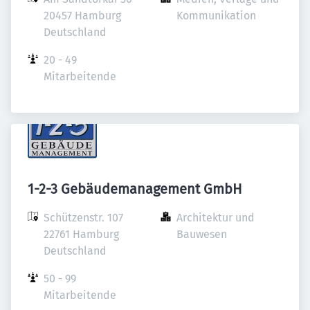
20457 Hamburg

Kommunikation
Deutschland
20 - 49 
Mitarbeitende
1-2-3 Gebäudemanagement GmbH
Schützenstr. 107

Architektur und 
22761 Hamburg

Bauwesen
Deutschland
50 - 99 
Mitarbeitende