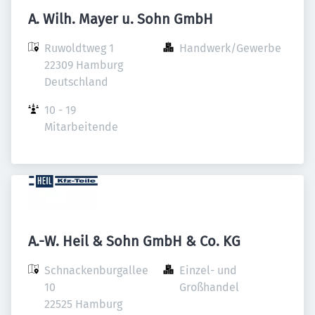
A. Wilh. Mayer u. Sohn GmbH
Ruwoldtweg 1

Handwerk/Gewerbe
22309 Hamburg

Deutschland
10 - 19 
Mitarbeitende
A.-W. Heil & Sohn GmbH & Co. KG
Schnackenburgallee 
Einzel- und 
10

Großhandel
22525 Hamburg
