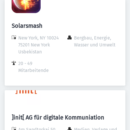
Solarsmash
New York, NY 10024

Bergbau, Energie, 
75201 New York

Wasser und Umwelt
Usbekistan
20 - 49 
Mitarbeitende
]init[ AG für digitale Kommuniation
Am Sandtorkai 50

Medien, Verlage und 