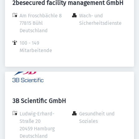
2besecured facility management GmbH
Am Froschbächle 8

Wach- und 
77815 Bühl

Sicherheitsdienste
Deutschland
100 - 149 
Mitarbeitende
3B Scientific GmbH
Ludwig-Erhard-
Gesundheit und 
Straße 20

Soziales
20459 Hamburg

Deutschland