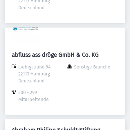
22113 Hamburg

Deutschland
abfluss ass dröge GmbH & Co. KG
Liebigstraße 64

Sonstige Branche
22113 Hamburg

Deutschland
200 - 299 
Mitarbeitende