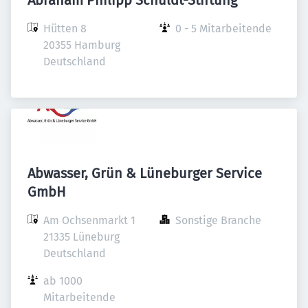
Abraham Philipp Schuldt-Stiftung
Hütten 8

0 - 5 Mitarbeitende
20355 Hamburg

Deutschland
Abwasser, Grün & Lüneburger Service
GmbH
Am Ochsenmarkt 1

Sonstige Branche
21335 Lüneburg

Deutschland
ab 1000 
Mitarbeitende