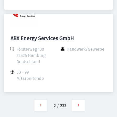
ABX Energy Services GmbH
Försterweg 130

Handwerk/Gewerbe
22525 Hamburg

Deutschland
50 - 99 
Mitarbeitende
2
/
233