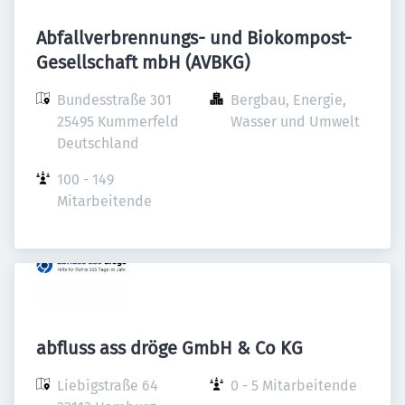
Abfallverbrennungs- und Biokompost-
Gesellschaft mbH (AVBKG)
Bundesstraße 301

Bergbau, Energie, 
25495 Kummerfeld

Wasser und Umwelt
Deutschland
100 - 149 
Mitarbeitende
abfluss ass dröge GmbH & Co KG
Liebigstraße 64

0 - 5 Mitarbeitende