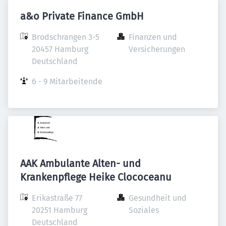
a&o Private Finance GmbH
Brodschrangen 3-5

Finanzen und 
20457 Hamburg

Versicherungen
Deutschland
6 - 9 Mitarbeitende
AAK Ambulante Alten- und
Krankenpflege Heike Clococeanu
Erikastraße 77

Gesundheit und 
20251 Hamburg

Soziales
Deutschland