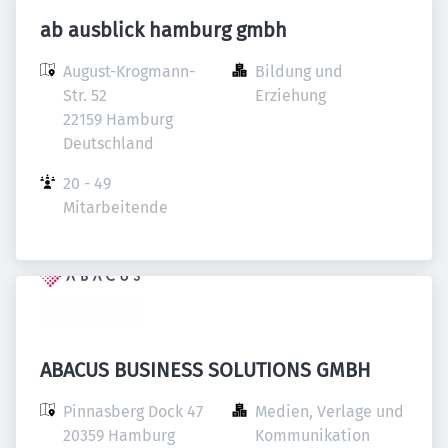
ab ausblick hamburg gmbh
August-Krogmann-
Bildung und 
Str. 52

Erziehung
22159 Hamburg

Deutschland
20 - 49 
Mitarbeitende
ABACUS BUSINESS SOLUTIONS GMBH
Pinnasberg Dock 47

Medien, Verlage und 
20359 Hamburg

Kommunikation