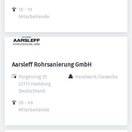
10 - 19 
Mitarbeitende
Aarsleff Rohrsanierung GmbH
Porgesring 25

Handwerk/Gewerbe
22113 Hamburg

Deutschland
20 - 49 
Mitarbeitende