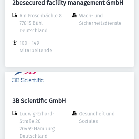
2besecured facility management GmbH
Am Froschbächle 8

Wach- und 
77815 Bühl

Sicherheitsdienste
Deutschland
100 - 149 
Mitarbeitende
3B Scientific GmbH
Ludwig-Erhard-
Gesundheit und 
Straße 20

Soziales
20459 Hamburg

Deutschland