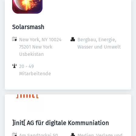
Solarsmash
New York, NY 10024

Bergbau, Energie, 
75201 New York

Wasser und Umwelt
Usbekistan
20 - 49 
Mitarbeitende
]init[ AG für digitale Kommuniation
Am Sandtorkai 50

Medien, Verlage und 