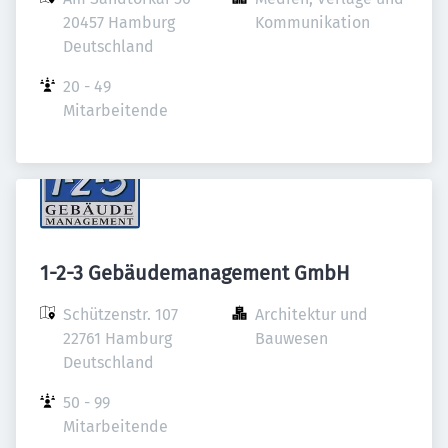
20457 Hamburg

Kommunikation
Deutschland
20 - 49 
Mitarbeitende
1-2-3 Gebäudemanagement GmbH
Schützenstr. 107

Architektur und 
22761 Hamburg

Bauwesen
Deutschland
50 - 99 
Mitarbeitende