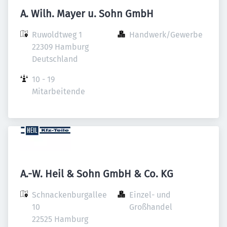
A. Wilh. Mayer u. Sohn GmbH
Ruwoldtweg 1

Handwerk/Gewerbe
22309 Hamburg

Deutschland
10 - 19 
Mitarbeitende
A.-W. Heil & Sohn GmbH & Co. KG
Schnackenburgallee 
Einzel- und 
10

Großhandel
22525 Hamburg
