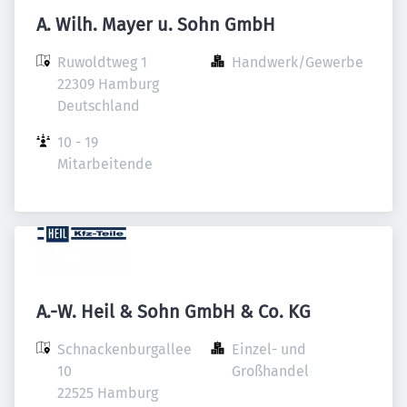
A. Wilh. Mayer u. Sohn GmbH
Ruwoldtweg 1

Handwerk/Gewerbe
22309 Hamburg

Deutschland
10 - 19 
Mitarbeitende
A.-W. Heil & Sohn GmbH & Co. KG
Schnackenburgallee 
Einzel- und 
10

Großhandel
22525 Hamburg
