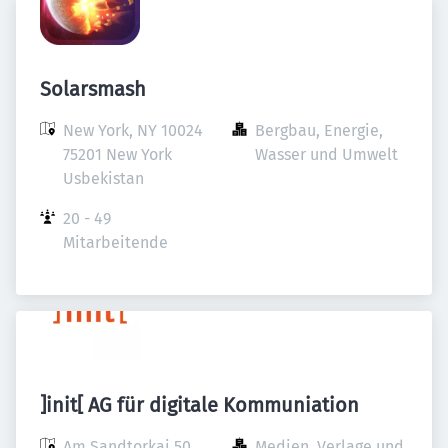
Solarsmash
New York, NY 10024

Bergbau, Energie, 
75201 New York

Wasser und Umwelt
Usbekistan
20 - 49 
Mitarbeitende
]init[ AG für digitale Kommuniation
Am Sandtorkai 50

Medien, Verlage und 