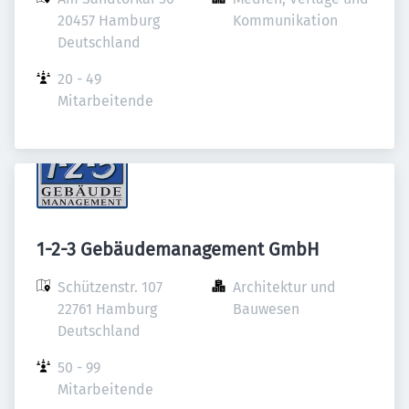
20457 Hamburg

Kommunikation
Deutschland
20 - 49 
Mitarbeitende
1-2-3 Gebäudemanagement GmbH
Schützenstr. 107

Architektur und 
22761 Hamburg

Bauwesen
Deutschland
50 - 99 
Mitarbeitende