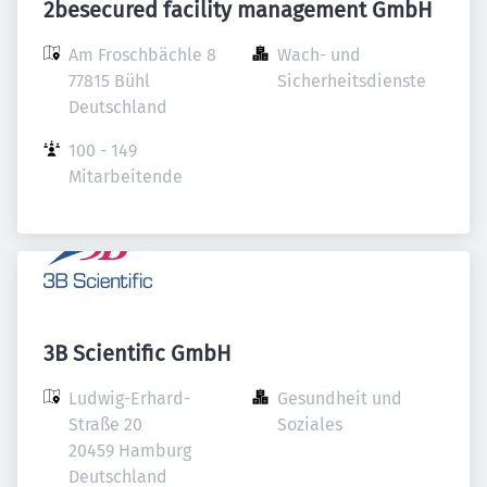
2besecured facility management GmbH
Am Froschbächle 8

Wach- und 
77815 Bühl

Sicherheitsdienste
Deutschland
100 - 149 
Mitarbeitende
3B Scientific GmbH
Ludwig-Erhard-
Gesundheit und 
Straße 20

Soziales
20459 Hamburg

Deutschland