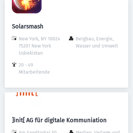
Solarsmash
New York, NY 10024

Bergbau, Energie, 
75201 New York

Wasser und Umwelt
Usbekistan
20 - 49 
Mitarbeitende
]init[ AG für digitale Kommuniation
Am Sandtorkai 50

Medien, Verlage und 