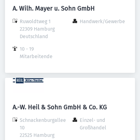
A. Wilh. Mayer u. Sohn GmbH
Ruwoldtweg 1

Handwerk/Gewerbe
22309 Hamburg

Deutschland
10 - 19 
Mitarbeitende
A.-W. Heil & Sohn GmbH & Co. KG
Schnackenburgallee 
Einzel- und 
10

Großhandel
22525 Hamburg
