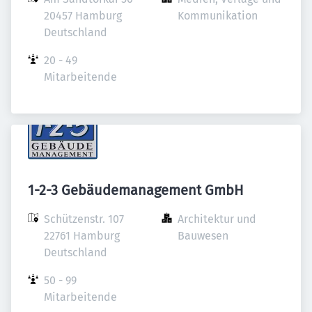
20457 Hamburg

Kommunikation
Deutschland
20 - 49 
Mitarbeitende
1-2-3 Gebäudemanagement GmbH
Schützenstr. 107

Architektur und 
22761 Hamburg

Bauwesen
Deutschland
50 - 99 
Mitarbeitende