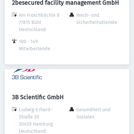
2besecured facility management GmbH
Am Froschbächle 8

Wach- und 
77815 Bühl

Sicherheitsdienste
Deutschland
100 - 149 
Mitarbeitende
3B Scientific GmbH
Ludwig-Erhard-
Gesundheit und 
Straße 20

Soziales
20459 Hamburg

Deutschland