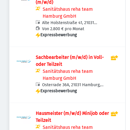
(m/w/d)
Sanitätshaus reha team
Hamburg GmbH
Alte Holstenstraße 41, 21031
Hamburg, Deutschland
Von 2.800 € pro Monat
Expressbewerbung
Sachbearbeiter (m/w/d) in Voll-
oder Teilzeit
Sanitätshaus reha team
Hamburg GmbH
Osterrade 36A, 21031 Hamburg,
Expressbewerbung
Deutschland
Hausmeister (m/w/d) Minijob oder
Teilzeit
Sanitätshaus reha team