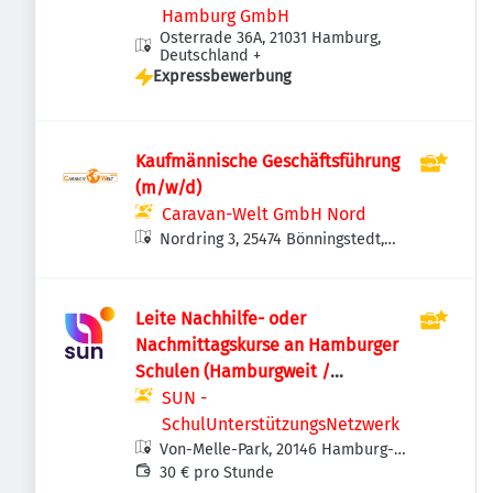
Hamburg GmbH
Osterrade 36A, 21031 Hamburg,
Deutschland
+
Expressbewerbung
Kaufmännische Geschäftsführung
(m/w/d)
Caravan-Welt GmbH Nord
Nordring 3, 25474 Bönningstedt,
Deutschland
Leite Nachhilfe- oder
Nachmittagskurse an Hamburger
Schulen (Hamburgweit /
Honorartätigkeit, ca. €23 / 45 Min.)
SUN -
SchulUnterstützungsNetzwerk
Von-Melle-Park, 20146 Hamburg-
Eimsbüttel, Deutschland
30 € pro Stunde